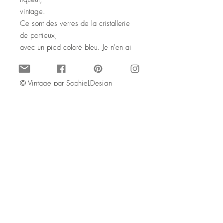
vintage.
Ce sont des verres de la cristallerie
de portieux,
avec un pied coloré bleu. Je n'en ai
que 3.
© Vintage par SophieLDesign
Août 2020. Droits de reproduction
interdits
3 shot glasses blue stem
Portieux Crystalworks
A lovely set of 3 shot glasses, they are
made
of white glass with a blue stem, and
originally from renowned
French glassmaker Verrerie de Portieux,
which is in my area in the North East of