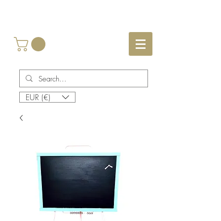
EUR (€)