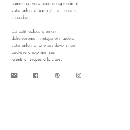
comme ça vous pourrez apprendre à
votre enfant à écrire / lire l'heure sur
un cadran.
Ce petit tableau a un air
délicieusement vintage et il aidera
votre enfant à faire ses devoirs, ou
peut-être à exprimer ses
talents artistiques à la craie.
Voici ses dimensions :
Hauteur totale : 110 cm
Longueur : 60 cm
Largeur : 40 cm
Un tableau aux couleurs toutes
douces, qui conviendra aussi bien à
la chambre d'un garçon que d'une