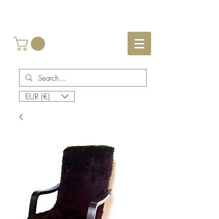
EUR (€)