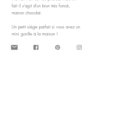
fait il s'agit d'un brun très foncé,
marron chocolat.
Un petit siège parfait si vous avez un
mini gorille à la maison !
Dimensions :
Hauteur 66 cm
Largeur 44 cm
Hauteur des accoudoirs 40 cm
Textile, et bois peint.
© Meuble pour enfant par
SophieLDesign
Septembre 2016. Tous droits de
reproduction interdits