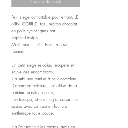
Rupture de stock
Petit siège confortable pour enfant, LE
MINI GORILLE, tissu marron chocolat
en poils synthétiques par
SophieLDesign
Matériaux utilisés:
Bois, Fausse
fourrure
Un petit siège relooké, récupéré et
sauvé des encombrants.
Il a subi une remise à neuf complète.
D'abord en peinture, j'ai utilisé de la
peinture acrylique noire,
non toxique,
et ensuite j'ai cousu une
assise avec ce tissu en fourrure
synthétique toute douce.
Il a l'air noir sur les photos, mais en