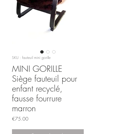
SKU : fauteuil mini gorille
MINI GORILLE
Siège fauteuil pour
enfant recyclé,
fausse fourrure
marron
Prix
€75.00