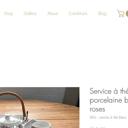
Shop
Gallery
About
Conditions
Blog
Service à th
porcelaine bl
roses
SKU : service à thé blanc 