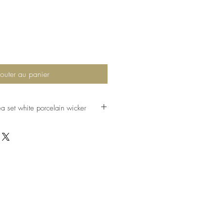
outer au panier
ea set white porcelain wicker
age teaset I bought
on.
a wicker handle, and
les, and there's a
e pink flowers, on white porcelain