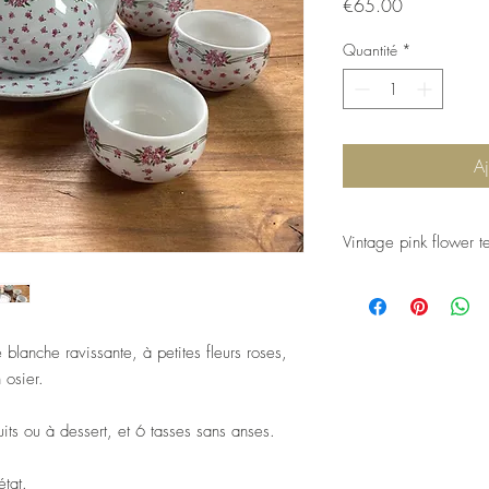
Prix
€65.00
Quantité
*
Aj
Vintage pink flower t
This is a beautiful vint
at a flea market.
 blanche ravissante, à petites fleurs roses,
It's in excellent conditi
There's a teapot with 
 osier.
8 teacups with no hand
matching biscuit plate.
cuits ou à dessert, et 6 tasses sans anses.
The decoration is littl
état.