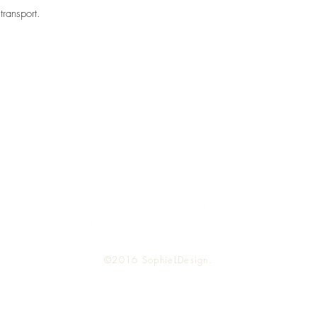
 transport.
Enjoy your tea !
US shoppers, shipping
contact me for a quote
© Vintage by SophieL
Home Decor tablewar
Top
©2016 SophieLDesign.