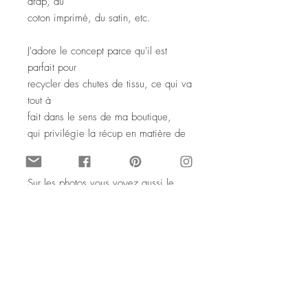
drap, du
coton imprimé, du satin, etc.
J'adore le concept parce qu'il est
parfait pour
recycler des chutes de tissu, ce qui va
tout à
fait dans le sens de ma boutique,
qui privilégie la récup en matière de
décoration.
Sur les photos vous voyez aussi le
fond de l'étoile,
ou le dos, qui est uni en un seul tissu.
Le rembourrage est en ouate de
coton, donc l'étoile
est plutôt souple.