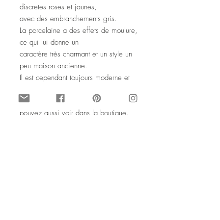
discretes roses et jaunes,
avec des embranchements gris.
La porcelaine a des effets de moulure,
ce qui lui donne un
caractère très charmant et un style un
peu maison ancienne.
Il est cependant toujours moderne et
en excellent état, il est
assorti au lot de 12 assiettes que vous
pouvez aussi voir dans la boutique.
© Vintage par SophieLDesign
Octobre 2021. Tous droits réservés
Porcelain dish, French vintage
CHAUVIGNY
This is a pretty serving dish that I selected
because I loved its flowery pattern, which