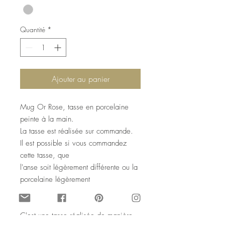
Quantité
*
Ajouter au panier
Mug Or Rose, tasse en porcelaine
peinte à la main.
La tasse est réalisée sur commande.
Il est possible si vous commandez
cette tasse, que
l'anse soit légèrement différente ou la
porcelaine légèrement
plus épaisse, en fonction des tasses
que je trouve à peindre.
C'est une tasse réalisée de manière