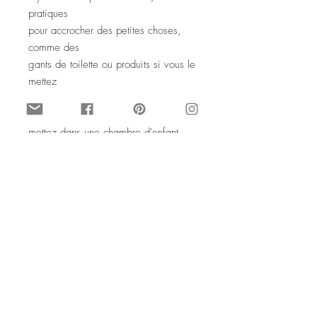
pratiques
pour accrocher des petites choses,
comme des
gants de toilette ou produits si vous le
mettez
dans la salle de bain, des petits
habits si vous le
mettez dans une chambre d'enfant,
des clés si
vous le mettez dans une entrée, etc.
Madame l'ours polaire, n'a pas de
préférence,
quant à sa destination.
Tout ce qu'elle veut, elle, c'est la
banquise.
Allez zou !!
Parée à la grande migration, avant