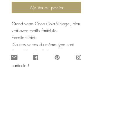
Ajouter au panier
Grand verre Coca Cola Vintage, bleu
vert avec motifs fantaisie
Excellent état.
D'autres verres du même type sont
disponibles dans la boutique,
pour se rafraîchir par temps de
canicule !
SophieLDesign Vintage
Juillet 2026
Coca Cola collectible tall blue
green glass
A tall glass you will need for drinks,
juices and of course sodas in this heat