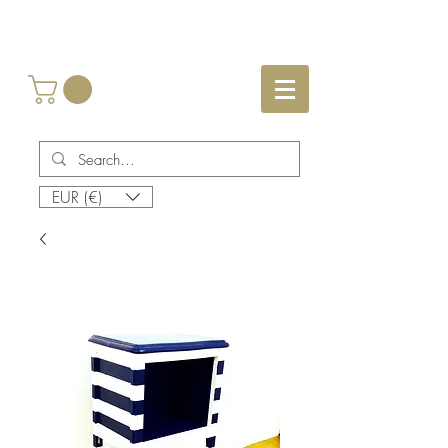
EUR (€)