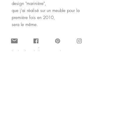
design "marinière",
que j'ai réalisé sur un meuble pour la
première fois en 2010,
sera le même.
Il peut être réalisé dans la couleur que
vous souhaitez, me
le dire lors de la commande.
La tablette intérieure et supérieure,
sont vernis avec de la
résine pour plus de longévité et de
résistance à l'usure.
© SophieLDesign
September 2015. Tous droits de
reproduction interdits