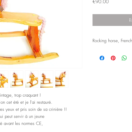
Prix
€90.00
R
Rocking horse, French
A little rocking horse th
found this summer !! It'
I entirely refurbished it
repainted the eyes, va
took care of its mane !
It's a really adorable g
a child but it was ma
intage, trop craquant !
for children toys.
It's also a very nice de
on cet été et je l'ai restauré.
a child's room, or nurs
 ses yeux et pris soin de sa crinière !!
little wooden horseys ar
ui peut servir à un jeune
Even on the second ha
réé avant les normes CE,
I'm happy to offer thi