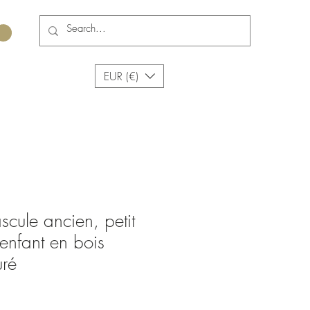
EUR (€)
cule ancien, petit
enfant en bois
uré