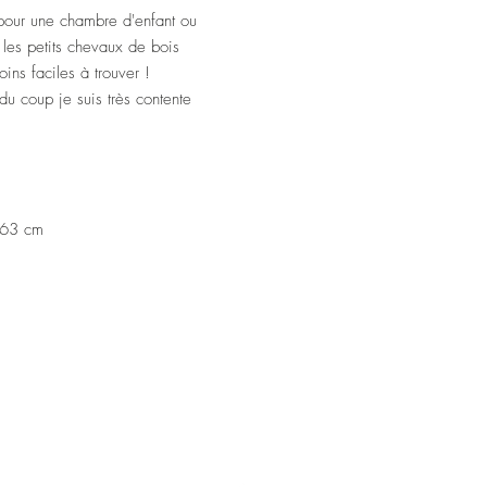
Height : 53 cm // 20
f pour une chambre d'enfant ou
Width : 25 cm // 9.
 les petits chevaux de bois
Length (total length wi
Seat height : 25 cm /
ins faciles à trouver !
u coup je suis très contente
Hair : wool
Rein : leatherette
Ears : leatherette
Wood : pine
This item ships from Fr
: 63 cm
© Recycling by Sophi