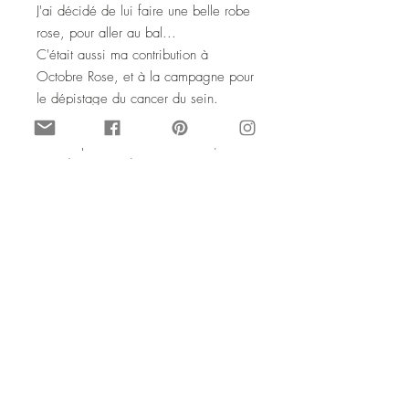
J'ai décidé de lui faire une belle robe
rose, pour aller au bal...
C'était aussi ma contribution à
Octobre Rose, et à la campagne pour
le dépistage du cancer du sein.
NB : les transitions entre les couleurs
ne sont pas nettes mais douces, ce
sont des coups de pinceaux et non
pas des lignes. C'est exprès !!
Son nom vient bien sûr du flamant
rose, dont j'aime les couleurs douces
...
J'ai utilisé de la peinture non-toxique et
c'est un article upcyclé.
© SophieLDesign Octobre 2014.
Tous droits de reproduction interdits
Chaise paillee recyclee peinte rose