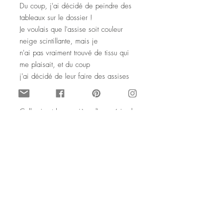
Du coup, j'ai décidé de peindre des
tableaux sur le dossier !
Je voulais que l'assise soit couleur
neige scintillante, mais je
n'ai pas vraiment trouvé de tissu qui
me plaisait, et du coup
j'ai décidé de leur faire des assises
toutes différentes, avec
du satin.
Celle-ci est la première d'une série de
5 chaises. Je suis ravie
du résultat, elles sont aussi jolies
séparément qu'ensemble.
Les autres vont prochainement être
listées sur mon shop,
individuellement puis les 5 ensemble.
© Chaise par SophieLDesign
Janvier 2021. Tous droits de