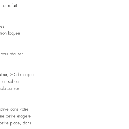
 ai refait
rès
ition laquée
pour réaliser
eur, 20 de largeur
r au sol ou
able sur ses
ative dans votre
une petite étagère
etite place, dans