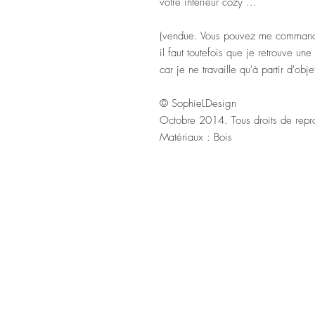
votre intérieur cozy ...
(vendue. Vous pouvez me commande
il faut toutefois que je retrouve u
car je ne travaille qu'à partir d'obj
© SophieLDesign
Octobre 2014. Tous droits de reprod
Matériaux : Bois