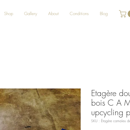
Shop
Gallery
About
Conditions
Blog
Etagère do
bois C A M
upcycling 
SKU : Étagère camaïeu de 