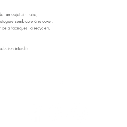
r un objet similaire,
ne étagère semblable à relooker,
et déjà fabriqués, à recycler).
uction interdits
Top