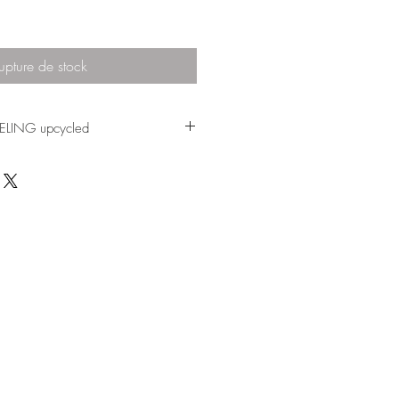
upture de stock
EELING upcycled
 shelf that I decided to paint with an
quite some time to finish it.
tected with a coat of transparent
tudied on any type of storage furniture,
ould like.
!
d like to start a project like this with
ready-made wooden shelf, that needs
rom items that are ready to recycle.
Design
ed