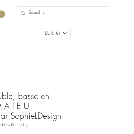
EUR (€)
uble, basse en
 A I E U,
par SophieLDesign
bleus blue feeling