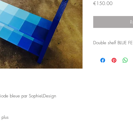
Prix
€150.00
R
Double shelf BLUE F
This is a simple wooden
ombre effect. It took me 
The paint was then pro
varnish.
This project could be s
and in any color you w
THIS ITEM HAS SOLD 
ériode bleue par SophieLDesign
Please contact me if you'
me.
I will need to find a 
recycling. I only work f
 plus
© Furniture by SophieL
2014. All rights reserv