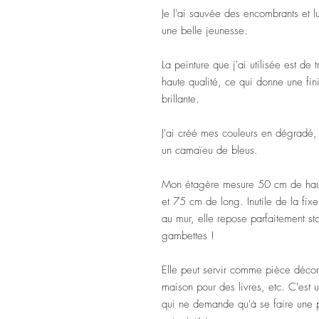
Je l'ai sauvée des encombrants et lui
une belle jeunesse.
La peinture que j'ai utilisée est de t
haute qualité, ce qui donne une fin
brillante.
J'ai créé mes couleurs en dégradé, 
un camaïeu de bleus.
Mon étagère mesure 50 cm de haut
et 75 cm de long. Inutile de la fixe
au mur, elle repose parfaitement st
gambettes !
Elle peut servir comme pièce décor
maison pour des livres, etc. C'est 
qui ne demande qu'à se faire une p