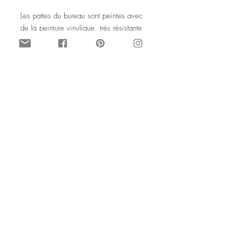
Les pattes du bureau sont peintes avec
de la peinture vinylique, très résistante
elle aussi.
Voici les dimensions de ce petit
bureau :
Longueur : 85 cm Largeur : 53 cm
Hauteur : 73 cm Epaisseur de la
planche : 1,5 cm.
© Upcycling par SophieLDesign Août
2015. Tous droits de reproduction
interdits
Made to order yellow and wood
desk
This is a small table that can be a mini