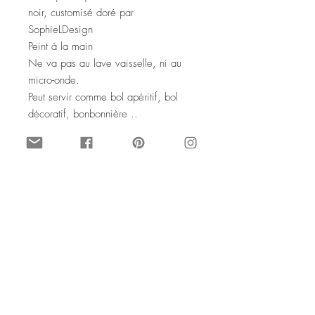
noir, customisé doré par
SophieLDesign
Peint à la main
Ne va pas au lave vaisselle, ni au
micro-onde.
Peut servir comme bol apéritif, bol
décoratif, bonbonnière ..
Il existe un autre listing pour deux bols
dans ma boutique.
© SophieLDesign
2016. Tous droits de reproduction
interdits
BLACK GOLD smoked glass
bowl, hand painted
A classy touch to this asymetric bowl,