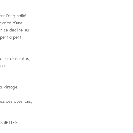
ar l'originalité
ntation d'une
on se décline sur
petit à petit
é, et d'assiettes,
 pour
sor vintage.
vez des questions,
SSIETTES