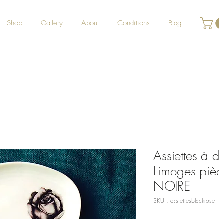
Shop
Gallery
About
Conditions
Blog
Assiettes à d
Limoges piè
NOIRE
SKU : assiettesblackrose