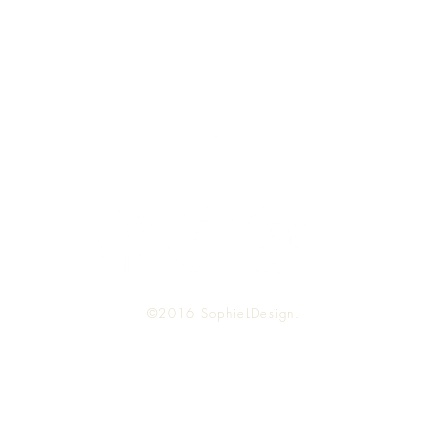
Top
©2016 SophieLDesign.