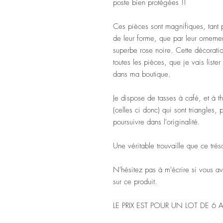
poste bien protégées !!
Ces pièces sont magnifiques, tant p
de leur forme, que par leur orneme
superbe rose noire. Cette décorati
toutes les pièces, que je vais lister 
dans ma boutique.
Je dispose de tasses à café, et à th
(celles ci donc) qui sont triangles,
poursuivre dans l'originalité.
Une véritable trouvaille que ce tré
N'hésitez pas à m'écrire si vous a
sur ce produit.
LE PRIX EST POUR UN LOT DE 6 A