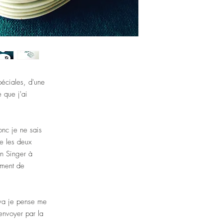
break. But, we can try, 
broken at your home I 
refund you.
These pieces are truly
of their originality, but
because of the black r
This design is the same
that I will list on my s
spéciales, d'une
I have tea, and coffee
é que j'ai
triangular plates, (these
of this set.
These are the coffee cu
This is a treasure trove.
onc je ne sais
Please write if you ha
tre les deux
these pieces, I will try
on Singer à
THE PRICE OF THIS L
mément de
PLATES.
© Vintage by SophieLD
March 2021. All rights
i va je pense me
 envoyer par la