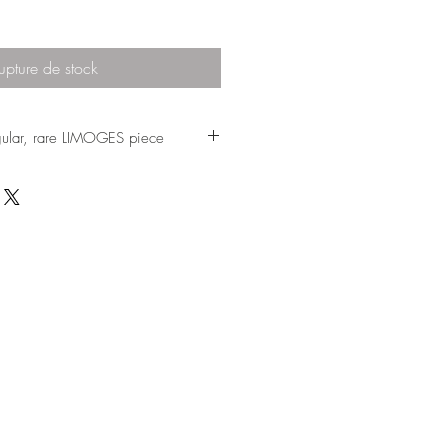
upture de stock
ngular, rare LIMOGES piece
 special,
o find,
y.
er set, however
 the result of
 the two firms,
made in Limoges,
nformation on
ine, so I hesitated
ecause I am
spite all the care
ems, it should