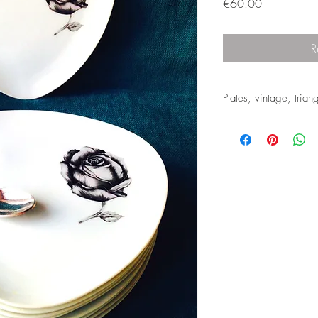
Prix
€60.00
R
Plates, vintage, tria
Dessert plates that are
from a set I was lucky t
thanks to a darling lad
This is a Limoges Sing
I have no idea is this is
an association between
or if it's from Singer 
I couldn't find much i
these pieces.
The porcelain is ultra f
to list my item here, b
a bit concerned that de
I take to package my it