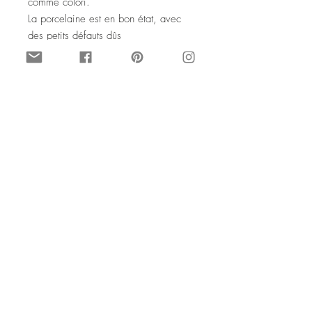
comme colori.
La porcelaine est en bon état, avec
des petits défauts dûs
à son grand âge, mais dans
l'ensemble elle s'est très bien
tenue.
C'est une assiette à dessert (utilisable)
ou de collection.
Elle présente une image pastorale,
avec du bétail qui boit
à une fontaine de village.
© Vintage par SophieLDesign
Tous droits réservés.
LUNÉVILLE decorative purple
plate pastoral scene
This is a beautiful vintage plate,