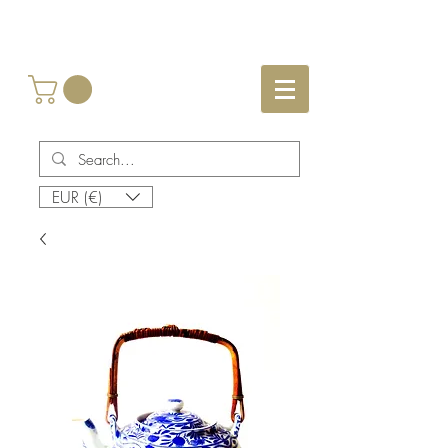
EUR (€)