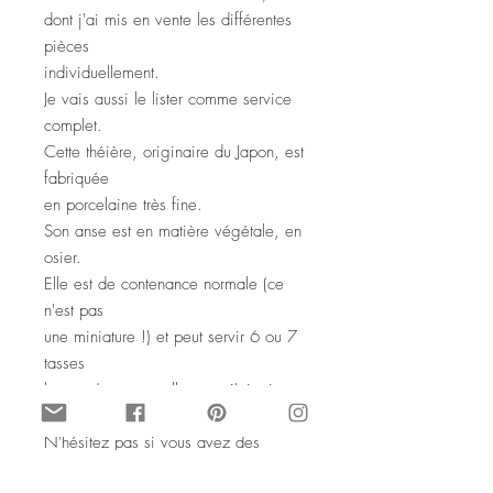
dont j'ai mis en vente les différentes
pièces
individuellement.
Je vais aussi le lister comme service
complet.
Cette théière, originaire du Japon, est
fabriquée
en porcelaine très fine.
Son anse est en matière végétale, en
osier.
Elle est de contenance normale (ce
n'est pas
une miniature !) et peut servir 6 ou 7
tasses
basses (comme celles que j'ai mises
en vente).
N'hésitez pas si vous avez des
questions sur