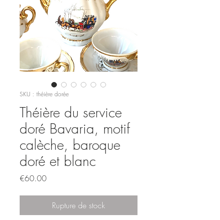
SKU : théière dorée
Théière du service
doré Bavaria, motif
calèche, baroque
doré et blanc
Prix
€60.00
Rupture de stock