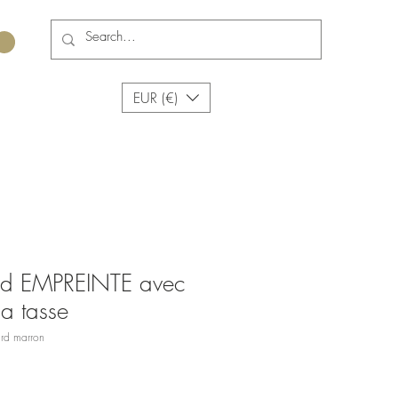
EUR (€)
ard EMPREINTE avec
la tasse
ard marron