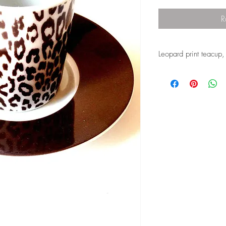
R
Leopard print teacup,
This is a fine vintage 
with a lovely leopard pr
This is a vintage item, 
the dishwasher and mi
This item ships from Fra
Ask me if you have any 
It's a small cup like an
© Vintage by SophieLD
July 2018. All rights r