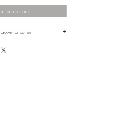
upture de stock
 brown for coffee
cup, made of porcelain,
int.
that can go in
crowave.
nce.
questions !
 espresso cup.
esign
eserved