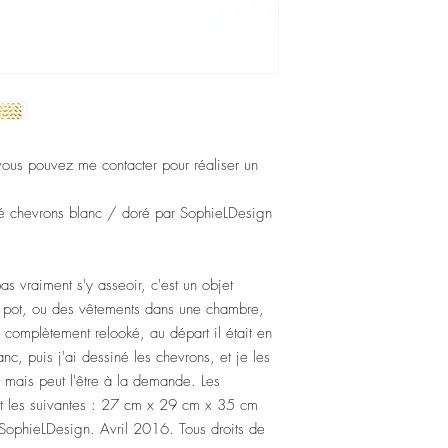
27 cm x 29 cm x 35
10,6 inches x 11,5 in
I have only one.
Shipping to the US : 
To Europe 5 days
vous pouvez me contacter pour réaliser un
© Home Decor by Sop
ké chevrons blanc / doré par SophieLDesign
April 2016. All Rights
as vraiment s'y asseoir, c'est un objet
n pot, ou des vêtements dans une chambre,
i complètement relooké, au départ il était en
anc, puis j'ai dessiné les chevrons, et je les
i, mais peut l'être à la demande. Les
nt les suivantes : 27 cm x 29 cm x 35 cm
ophieLDesign. Avril 2016. Tous droits de