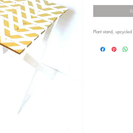
R
Plant stand, upcycle
This is a wooden mini s
In fact, it's rather a d
entryway, or a piece 
a potted plant, or simp
bedroom to put clothe
I repainted it complete
first all in white and 
in gold.
There is another simila
ice blue and white, an
sit on this time, but it i
The dimensions for this