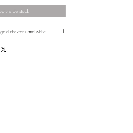
upture de stock
d gold chevrons and white
tool, which is foldable.
ecorative element for an
on which you can place
ly a nice object in a
s on.
ly, as it was plain wood,
then I handpainted the chevrons,
r stool in my shop, which is
d which is a real stool you can
sn't foldable.
 decorative element are :