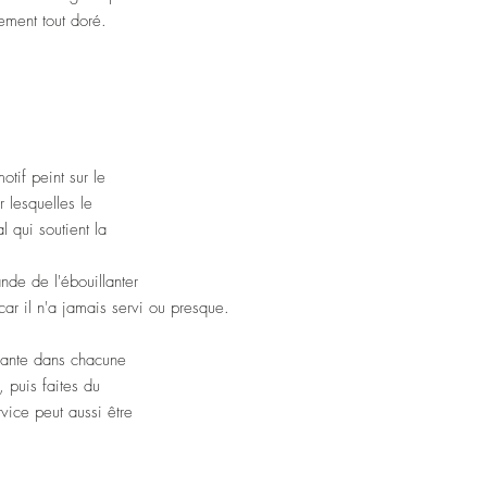
used or very rarely.
lement tout doré.
It is very fine and deli
I recommend to first rins
with hot water before fi
and warm the teapot wi
Then rinse, add more h
Enjoy high tea !
Please do not hesitate 
tif peint sur le
need more details about
r lesquelles le
Ships worldwide.
al qui soutient la
PS: This tea set is REAL
houses :)
ande de l'ébouillanter
© Vintage Treasure by
 car il n'a jamais servi ou presque.
Sept . 2021 All Rights
illante dans chacune
, puis faites du
rvice peut aussi être