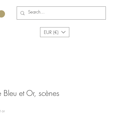
EUR (€)
é Bleu et Or, scènes
t or