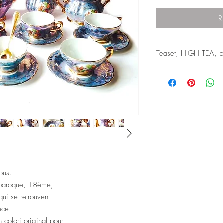
R
Teaset, HIGH TEA, b
This is a vintage tea se
13 porcelain pieces, w
- 1 teapot
- 1 sugar bowl
- 1 creamer
- 10 teacups and sauc
The tea set is delicate
background.
However, on the front 
loveliest detailed mini
vous.
characters involved in 
le baroque, 18ème,
These drawings can be
qui se retrouvent
including on the sauce
appear on the central 
ièce.
This teaset is vintage, 
n colori original pour