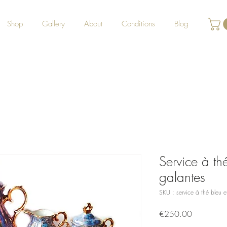
Shop
Gallery
About
Conditions
Blog
Service à th
galantes
SKU : service à thé bleu e
Prix
€250.00