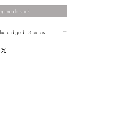
upture de stock
lue and gold 13 pieces
t, a real treasure trove, composed of
hich include :
ers.
ly painted gold, on a blue
there are the
atures, of 18th century
courtship.
 found on all pieces,
rs, where they
circle holding the cups.
but it's never been