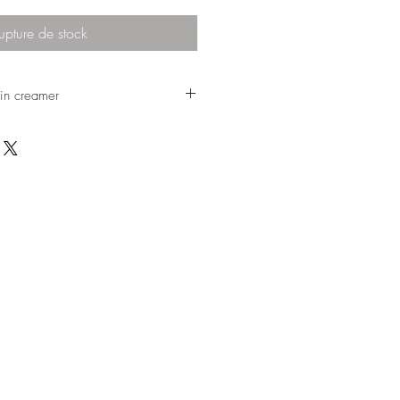
upture de stock
in creamer
tle creamer that comes
hard porcelain set.
have the matching
e other Limoges teacups
t might be used with it.
utiful teapot for sale in
 need more details about
Design
imoges porcelain goods,
e.