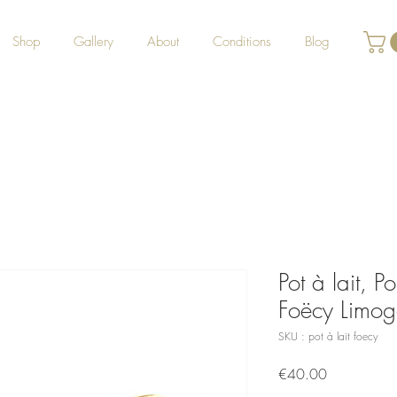
Shop
Gallery
About
Conditions
Blog
Pot à lait, 
Foëcy Limog
SKU : pot à lait foecy
Prix
€40.00