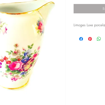
R
Limoges Luxe porcela
This is an adorable lit
from a luxruy Limoges 
Unfortunately I don't 
teacups ! But there ar
for sale in the shop tha
There is a matching bea
my shop.
Please email me if you
this piece !
© Vintage by SophieL
May 2020. Made by L
French luxury excellenc