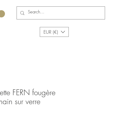
EUR (€)
ette FERN fougère
main sur verre