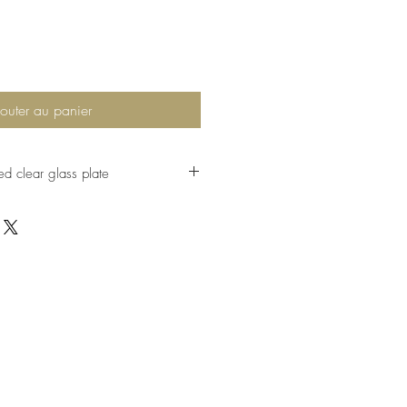
outer au panier
d clear glass plate
r, clear, that I handpainted with
aint, on the outside.
 or at least I tried !
create a custom
one, with other
s.
t of 6 plates for
leaves.
!
: 11 inches
 Things Natural