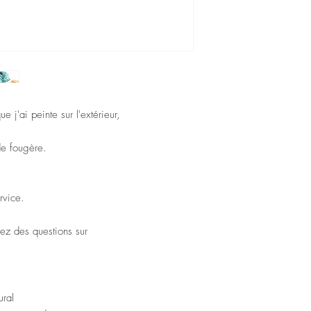
July 2017. All Rights R
e j'ai peinte sur l'extérieur,
 de fougère.
ervice.
vez des questions sur
ural