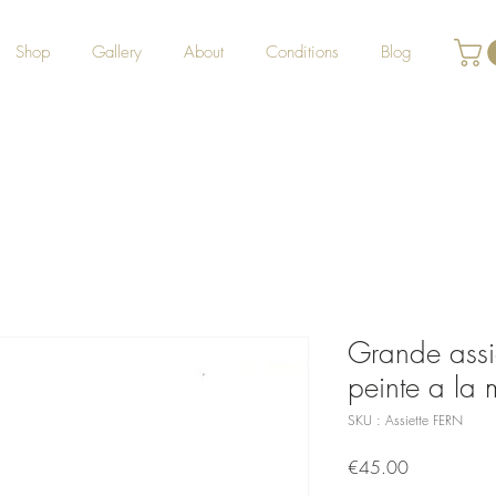
Shop
Gallery
About
Conditions
Blog
Grande assi
peinte a la 
SKU : Assiette FERN
Prix
€45.00