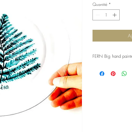
Quantité
*
Aj
FERN Big hand painte
A large plate, or platte
stained-glass window p
I represented a fern leaf,
Feel free to ask me to 
product similar to this 
leaves or natural object
I could also create a se
example with different 
Hope you like this one 
Dimensions : diameter 
© SophieLDesign / All