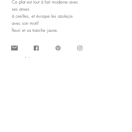
Ce plat est tout à fait moderne avec
ses anses
à oreilles, et évoque les azulejos
avec son motif
fleuri et sa tranche jaune.
N'hésitez pas si vous avez des
questions sur
ce produit.
© Vintage par SophieLDesign
SARREGUEMINES plate dish
This extraordinary piece is a beautiful
cake serving plate, that was made in the
Sarreguemines fabric in Eastern France,
a fabric that was chosen by Napoleon