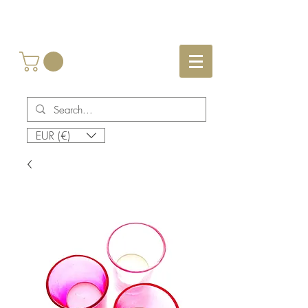
EUR (€)