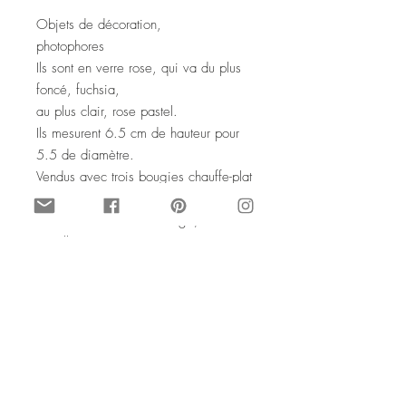
Objets de décoration,
photophores
Ils sont en verre rose, qui va du plus
foncé, fuchsia,
au plus clair, rose pastel.
Ils mesurent 6.5 cm de hauteur pour
5.5 de diamètre.
Vendus avec trois bougies chauffe-plat
blanches.
Ce sont des articles vintage, en
excellent état.
© Vintage par SophieLDesign
Tous droits de reproduction interdits.
Fuchsia pink gradient glass
sconces 3 pieces