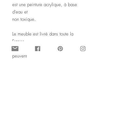
est une peinture acrylique, à base
d'eau et
non toxique.
Le meuble est livré dans toute la
France,
Europe, des frais supplémentaires
peuvent
s'appliquer pour une livraison à
l'étranger
hors zone Europe et dans les DOM
TOM.
Merci de me contacter, si c'est votre
cas !
© Design par SophieLDesign
Tous droits de reproduction interdits