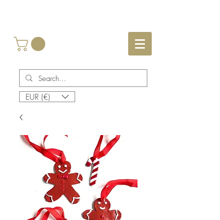
EUR (€)