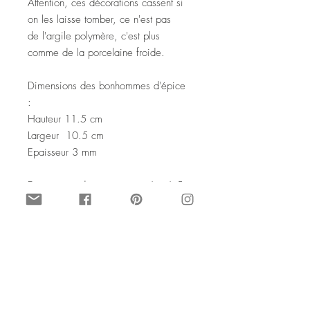
Attention, ces décorations cassent si
on les laisse tomber, ce n'est pas
de l'argile polymère, c'est plus
comme de la porcelaine froide.
Dimensions des bonhommes d'épice
:
Hauteur 11.5 cm
Largeur 10.5 cm
Epaisseur 3 mm
Dimensions du petit gâteau 6 x 6.5
cm
Dimensions du sucre d'orge 10 x 2
cm
Ces objets peut être recréés en
beaucoup d'exemplaires sur