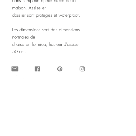
dans n'importe quelle pièce de la
maison. Assise et
dossier sont protégés et waterproof.
Les dimensions sont des dimensions
normales de
chaise en formica, hauteur d'assise
50 cm.
Si vous le souhaitez, je peux
reproduire ce modèle
avec les noms et prénoms de votre
famille / choix sur les
reliefs.
On peut aussi la crééer dans d'autres
couleurs,
par exemple sur fond noir, ou avec
une tranche