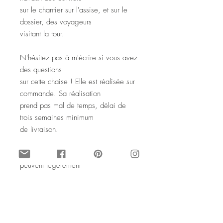
sur le chantier sur l'assise, et sur le
dossier, des voyageurs
visitant la tour.
N'hésitez pas à m'écrire si vous avez
des questions
sur cette chaise ! Elle est réalisée sur
commande. Sa réalisation
prend pas mal de temps, délai de
trois semaines minimum
de livraison.
Les dimensions des assises et dossiers
peuvent légèrement
varier, car elle est réalisée à partir de
chaise en formica à recycler,
selon ce que je trouve.