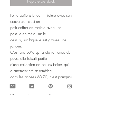
Rupture de stock
Petite boîte à bijou miniature avec son
couvercle, c'est un
petit coffret en marbre avec une
pastille en métal sur le
dessus, sur laquelle est gravée une
jonque.
C'est une boîte qui a été ramenée du
pays, elle faisait partie
d'une collection de petites boîtes qui
a sûrement été assemblée
dans les années 60-70, c'est pourquoi
je l'ai datée ainsi, mais
elle peut être plus ancienne.
Elle est ravissante et pratique pour
glisser bagues et bijoux
fins, sur votre table de nuit ou dans la
salle de bain.